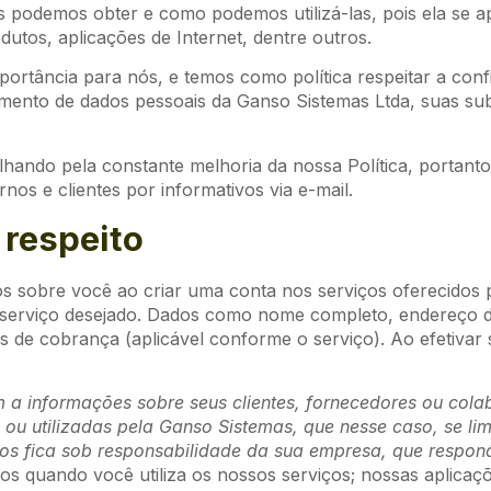
s podemos obter e como podemos utilizá-las, pois ela se ap
odutos, aplicações de Internet, dentre outros.
ortância para nós, e temos como política respeitar a conf
mento de dados pessoais da Ganso Sistemas Ltda, suas subs
hando pela constante melhoria da nossa Política, portanto
nos e clientes por informativos via e-mail.
 respeito
s sobre você ao criar uma conta nos serviços oferecidos 
o serviço desejado. Dados como nome completo, endereço d
os de cobrança (aplicável conforme o serviço). Ao efetivar
a informações sobre seus clientes, fornecedores ou col
ou utilizadas pela Ganso Sistemas, que nesse caso, se lim
s fica sob responsabilidade da sua empresa, que respond
quando você utiliza os nossos serviços; nossas aplicaçõe